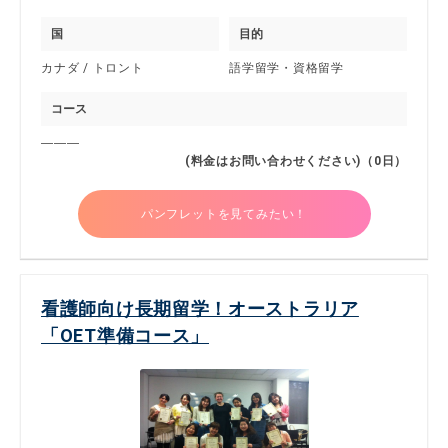
国
目的
カナダ / トロント
語学留学・資格留学
コース
―――
(料金はお問い合わせください)（0日）
パンフレットを見てみたい！
看護師向け長期留学！オーストラリア
「OET準備コース」