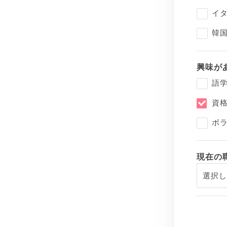
イ
韓
興味が
語
資
ボ
現在の