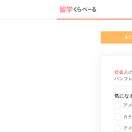
ST
社会人
パンフ
気にな
ア
カ
ア