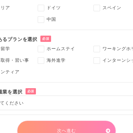
タリア
ドイツ
スペイン
国
中国
あるプランを選択
学留学
ホームステイ
ワーキングホ
格取得・習い事
海外進学
インターンシ
ランティア
職業を選択
次へ進む