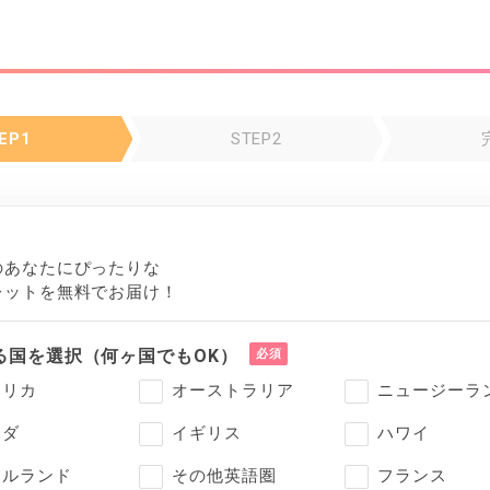
EP1
STEP2
の
あなたにぴったりな
レットを無料でお届け！
る国を選択（何ヶ国でもOK）
メリカ
オーストラリア
ニュージーラ
ナダ
イギリス
ハワイ
イルランド
その他英語圏
フランス