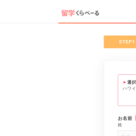
STEP1
選
ハワ
お名前
姓