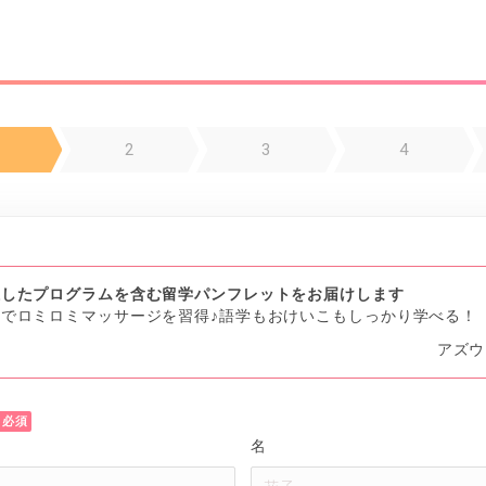
2
3
4
択したプログラムを含む留学パンフレットをお届けします
イでロミロミマッサージを習得♪語学もおけいこもしっかり学べる！
アズウ
名