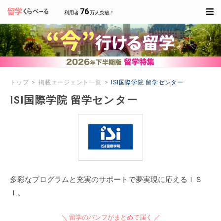
76
利用者
万人突破！
トップ
掲載エージェント一覧
ISI国際学院 留学センター
ISI国際学院 留学センター
多彩なプログラムと充実のサポートで夢実現に応えるＩＳ
Ｉ。
＼ 留学のパンフがまとめて届く ／