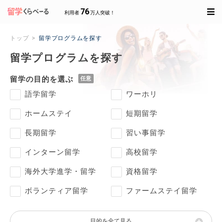
76
利用者
万人突破！
トップ
留学プログラムを探す
留学プログラムを探す
留学の目的を選ぶ
語学留学
ワーホリ
ホームステイ
短期留学
長期留学
習い事留学
インターン留学
高校留学
海外大学進学・留学
資格留学
ボランティア留学
ファームステイ留学
目的を全て見る