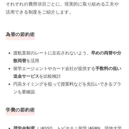
それぞれの費用項目ごとに、現実的に取り組める工夫や
活用できる制度をご紹介します。
為替の節約術
渡航直前のレートに左右されないよう、
早めの両替や分
散両替
を活用
留学エージェントやカード会社が提供する
手数料の低い
送金サービス
を比較検討
円高タイミングを狙って授業料などを先払いできるプラ
ンも要確認
学費の節約術
奨学金制度
（JASSO、トビタテ！留学JAPAN、現地大学