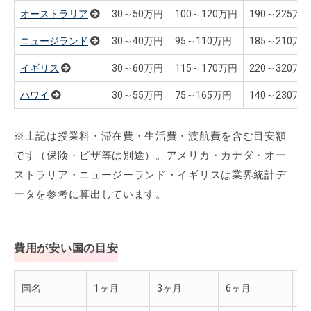
オーストラリア
30～50万円
100～120万円
190～225万
ニュージランド
30～40万円
95～110万円
185～210万
イギリス
30～60万円
115～170万円
220～320万
ハワイ
30～55万円
75～165万円
140～230万
※上記は授業料・滞在費・生活費・渡航費を含む目安額
です（保険・ビザ等は別途）。アメリカ・カナダ・オー
ストラリア・ニュージーランド・イギリスは業界統計デ
ータを参考に算出しています。
費用が安い国の目安
国名
1ヶ月
3ヶ月
6ヶ月
1