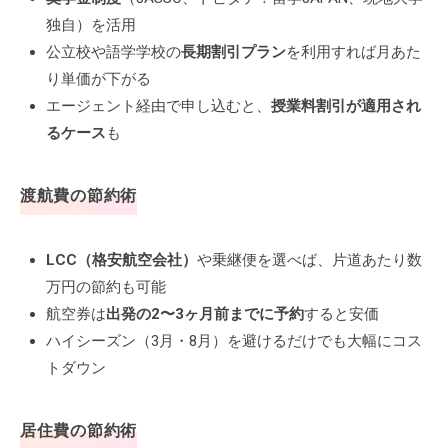
独自）を活用
公立校や語学学校の
長期割引プラン
を利用すれば月あた
り単価が下がる
エージェント経由で申し込むと、
授業料割引が適用され
るケース
も
渡航費の節約術
LCC（格安航空会社）
や乗継便を選べば、片道あたり数
万円の節約も可能
航空券は
出発の2〜3ヶ月前までに予約
すると安価
ハイシーズン（3月・8月）を避けるだけでも大幅にコス
トダウン
居住費の節約術