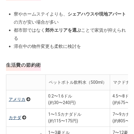
寮やホームステイよりも、
シェアハウスや現地アパート
の方が安い場合が多い
都市部ではなく
郊外エリアを選ぶ
ことで家賃が抑えられ
る
滞在中の物件変更も柔軟に検討を
生活費の節約術
ペットボトル飲料水（500ml）
マクドナル
0.2〜1.6ドル
4.5〜8ドル
アメリカ
(約30〜240円)
(約675〜1,
1〜1.5カナダドル
7〜9カナ
カナダ
(約115〜175円)
(約805〜1,
1〜3豪ドル
7〜12豪ド