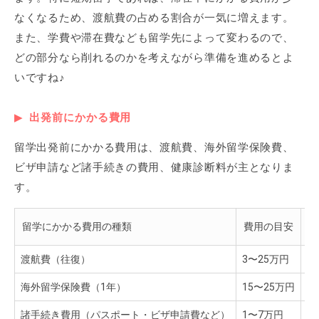
なくなるため、渡航費の占める割合が一気に増えます。
また、学費や滞在費なども留学先によって変わるので、
どの部分なら削れるのかを考えながら準備を進めるとよ
いですね♪
出発前にかかる費用
留学出発前にかかる費用は、渡航費、海外留学保険費、
ビザ申請など諸手続きの費用、健康診断料が主となりま
す。
留学にかかる費用の種類
費用の目安
費
渡航費（往復）
3〜25万円
航
海外留学保険費（1年）
15〜25万円
保
諸手続き費用（パスポート・ビザ申請費など）
1〜7万円
パ