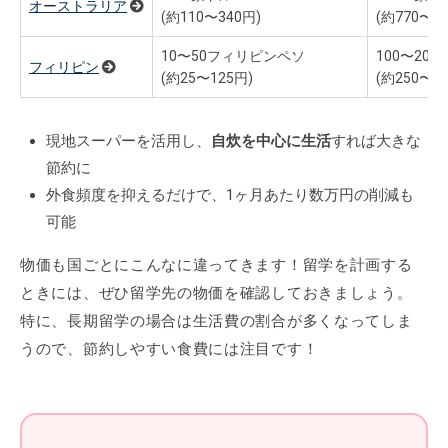
オーストラリア
(約110〜340円)
(約770〜1,
10〜50フィリピンペソ
100〜20
フィリピン
(約25〜125円)
(約250〜5
現地スーパーを活用し、
自炊を中心に生活
すれば大きな
節約に
外食頻度を抑えるだけで、1ヶ月あたり数万円の削減も
可能
物価も国ごとにこんなに違ってきます！留学を計画する
ときには、ぜひ留学先の物価を確認しておきましょう。
特に、長期留学の場合は生活費の割合が多くなってしま
うので、節約しやすい食費には注目です！