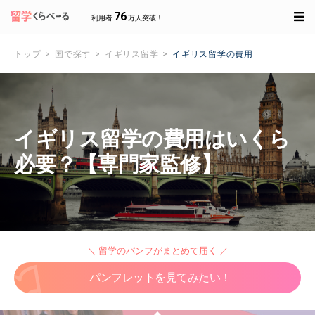
76
利用者
万人突破！
トップ
国で探す
イギリス留学
イギリス留学の費用
イギリス留学の費用はいくら
必要？【専門家監修】
＼ 留学のパンフがまとめて届く ／
パンフレットを見てみたい！