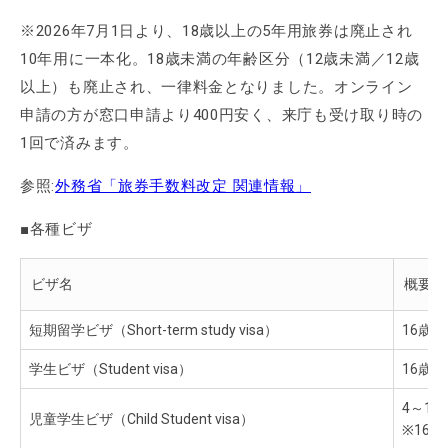
※2026年7月1日より、18歳以上の5年用旅券は廃止され
10年用に一本化。18歳未満の年齢区分（12歳未満／12歳
以上）も廃止され、一律料金となりました。オンライン
申請の方が窓口申請より400円安く、来庁も受け取り時の
1回で済みます。
参照:
外務省「旅券手数料改定 関連情報」
■各種ビザ
ビザ名
概要
短期留学ビザ（Short-term study visa）
16歳
学生ビザ（Student visa）
16歳
4～1
児童学生ビザ（Child Student visa）
※16