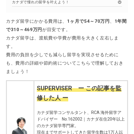
カナダで憧れの留学を叶えよう！
カナダ留学にかかる費用は、
1ヶ月で54～70万円
、
1年間
で310～469万円
が目安です。
カナダ留学は、渡航費や学費が費用を大きく左右しま
す。
費用の負担を少しでも減らし留学を実現させるために
も、費用の詳細や節約術についてこちらで理解しておき
ましょう！
SUPERVISER ー この記事を監
修した人 ー
カナダ留学コンサルタント、RCA 海外留学ア
ドバイザー No.162002｜カナダ在住20年以上
のカナダ留学専門家。
現在までサポートしてきた留学生数は1万人以