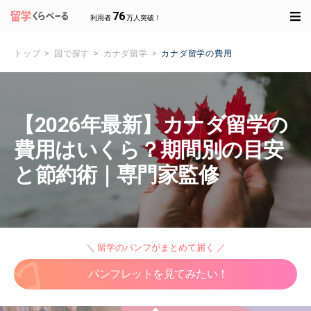
76
利用者
万人突破！
トップ
国で探す
カナダ留学
カナダ留学の費用
【2026年最新】カナダ留学の
費用はいくら？期間別の目安
と節約術｜専門家監修
＼ 留学のパンフがまとめて届く ／
パンフレットを見てみたい！