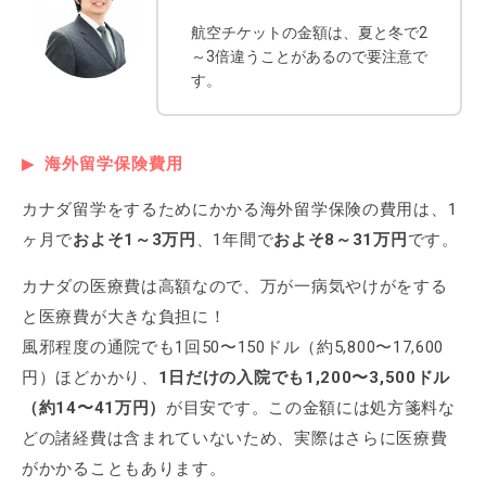
航空チケットの金額は、夏と冬で2
～3倍違うことがあるので要注意で
す。
海外留学保険費用
カナダ留学をするためにかかる海外留学保険の費用は、1
ヶ月で
およそ1～3万円
、1年間で
およそ8～31万円
です。
カナダの医療費は高額なので、万が一病気やけがをする
と医療費が大きな負担に！
風邪程度の通院でも1回50〜150ドル（約5,800〜17,600
円）ほどかかり、
1日だけの入院でも1,200〜3,500ドル
（約14〜41万円）
が目安です。この金額には処方箋料な
どの諸経費は含まれていないため、実際はさらに医療費
がかかることもあります。