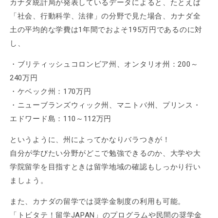
カナダ統計局が発表しているデータによると、たとえば
「社会、行動科学、法律」の分野で見た場合、カナダ全
土の平均的な学費は1年間でおよそ195万円であるのに対
し、
・ブリティッシュコロンビア州、オンタリオ州：200～
240万円
・ケベック州：170万円
・ニューブランズウィック州、マニトバ州、プリンス・
エドワード島：110～112万円
というように、州によってかなりバラつきが！
自分が学びたい分野がどこで勉強できるのか、大学や大
学院留学を目指すときは留学地域の確認もしっかり行い
ましょう。
また、カナダの留学では奨学金制度の利用も可能。
「トビタテ！留学JAPAN」のプログラムや民間の奨学金