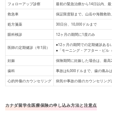
フォローアップ診察
最初の緊急治療から14日以内、最大
救急車
保証限度額まで。山岳や海難救助、
処方箋薬
30日分、10,000ドルまで
眼科検診
12ヶ月の期間に1度のみ
●12ヶ月の期間での定期健診あるいは
医師の定期健診（年1回）
●「モーニング・アフター・ピル（緊急
妊娠
保険期間に妊娠した場合は、最高25,
歯科
事故は6,000ドルまで、歯の痛みは6
心的外傷のカウンセリング
病気や事故の後のカウンセリングは合計
カナダ留学生医療保険の申し込み方法と注意点