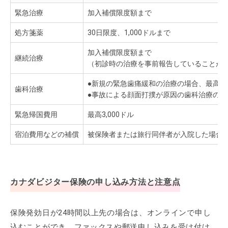
緊急治療
加入補償限度額まで
処方箋薬
30日限度、1,000ドルまで
加入補償限度額まで
継続治療
（初診時の治療を事前報告していることが
●新規の緊急歯痛緩和の治療の場合、最高50
歯科治療
●事故による顔面打撲が原因の歯科治療の場合
緊急帰国費用
最高3,000ドル
宿泊費用などの補償
被保険者または旅行同伴者が入院した場合、1日
カナダビジター保険の申し込み方法と注意点
保険発効日が24時間以上先の場合は、オンラインで申し
込むことができ、ファックスや郵送申し込みを受け付け