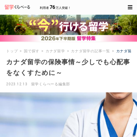
76
利用者
万人突破！
トップ
国で探す
カナダ留学
カナダ留学の記事一覧
カナダ留学
カナダ留学の保険事情～少しでも心配事
をなくすために～
2023.12.13
留学くらべーる編集部