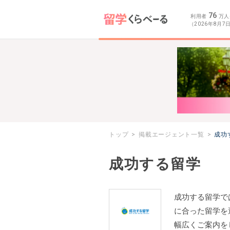
76
利用者
万人
（2026年8月7
トップ
掲載エージェント一覧
成功
成功する留学
成功する留学で
に合った留学を
幅広くご案内を