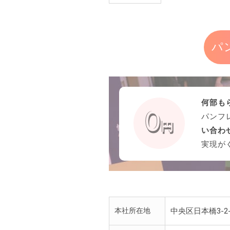
パ
何部も
パンフ
い合わ
実現が
本社所在地
中央区日本橋3-2