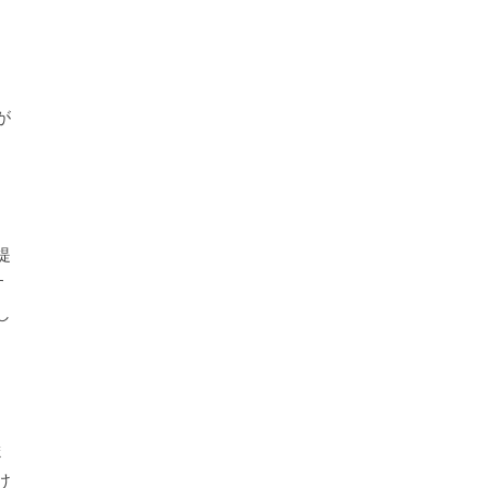
が
提
す
し
ま
け