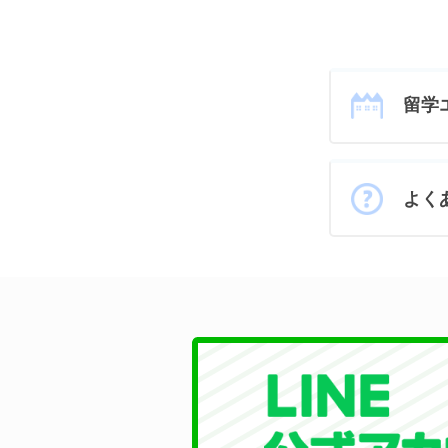
留学
よく