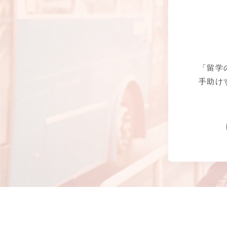
「留学
手助け