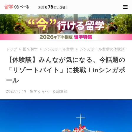
76
利用者
万人突破！
トップ
国で探す
シンガポール留学
シンガポール留学の体験談一
【体験談】みんなが気になる、今話題の
「リゾートバイト」に挑戦！inシンガポ
ール
2023.10.19
留学くらべーる編集部