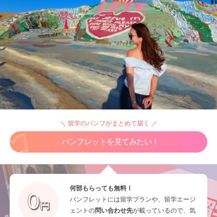
＼ 留学のパンフがまとめて届く ／
パンフレットを見てみたい！
何部もらっても無料！
パンフレットには留学プランや、留学エージ
ェントの
問い合わせ先
が載っているので、気