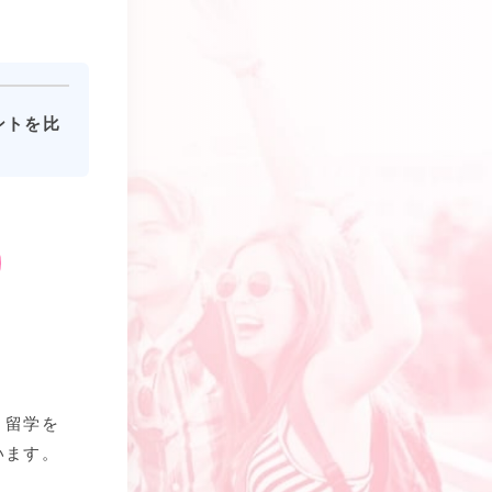
ントを比
、留学を
います。