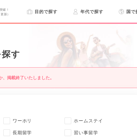
突破！
目的で探す
年代で探す
国で
日更新）
を探す
か、掲載終了いたしました。
ワーホリ
ホームステイ
長期留学
習い事留学