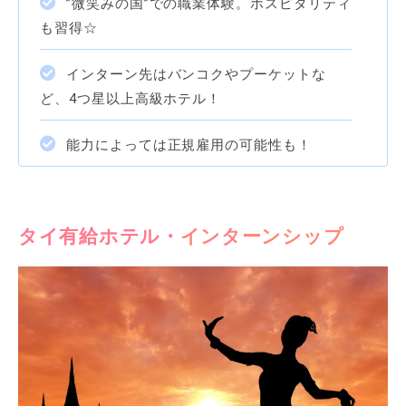
”微笑みの国”での職業体験。ホスピタリティ
も習得☆
インターン先はバンコクやプーケットな
ど、4つ星以上高級ホテル！
能力によっては正規雇用の可能性も！
タイ有給ホテル・インターンシップ