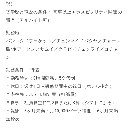
視）
③学歴と職歴の条件： 高卒以上＋ホスピタリティ関連の
職歴（アルバイト可）
勤務地
バンコク／プーケット／チェンマイ／パタヤ／チャーン
島/ホア・ヒン／サムイ／クラビ／チェンライ／コチャー
ン
勤務条件 ・待遇
＊勤務時間：9時間勤務／5交代制
＊休日：週休1日＋研修期間中の祝日（ホテル指定）
＊滞在先：ホテル指定寮（相部屋）
＊食事：社員食堂にて2食または3食（シフトによる）
＊報酬 6ヶ月未満：月10,000バーツ程度 6ヶ月未満：
無給次