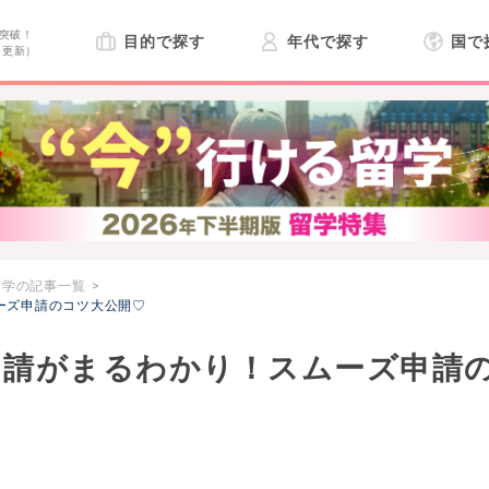
突破！
目的で探す
年代で探す
国で
日更新）
留学の記事一覧
ーズ申請のコツ大公開♡
申請がまるわかり！スムーズ申請