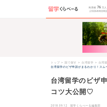
76
利用者
万人
（2026年8月8
トップ
国で探す
台湾留学
台湾
台湾留学のビザ申請がまるわかり！スム
台湾留学のビザ
コツ大公開♡
2018.09.12
留学くらべーる編集部