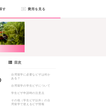
探す
費用を見る
目次
台湾留学に必要なビザは何か
の
ある？
台湾留学の学生ビザについて
学生ビザ申請時の注意点
その他（学生ビザ以外）の台
湾留学で使えるビザ情報