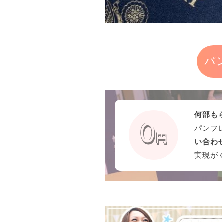
パ
何部も
パンフ
い合わ
実現が