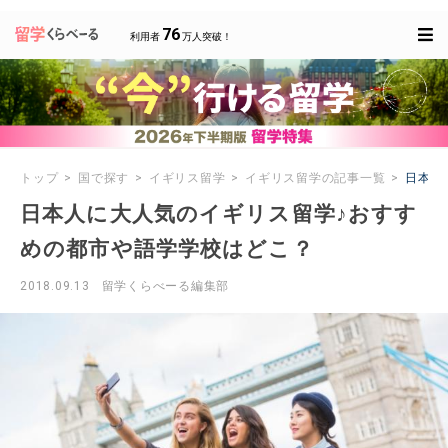
76
利用者
万人突破！
トップ
国で探す
イギリス留学
イギリス留学の記事一覧
日本人
日本人に大人気のイギリス留学♪おすす
めの都市や語学学校はどこ？
2018.09.13
留学くらべーる編集部