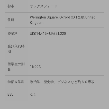
都市
オックスフォード
Wellington Square, Oxford OX1 2JD, United
住所
Kingdom
授業料
UK£14,415~UK£21,220
受け入れ時
期
留学生の割
16.00%
合
学部＆学科
政治学、歴史学、ビジネスなど約６０専攻
ESL
なし