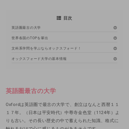
目次
英語圏最古の大学
世界各国のTOPを輩出
文科系学問を学ぶならオックスフォード！
オックスフォード大学の基本情報
英語圏最古の大学
Oxfordは英語圏で最古の大学で、創立はなんと西暦１１
１７年。（日本は平安時代）中尊寺金色堂（1124年）よ
りも古い。その長い歴史の中で蓄えられた知識、格式に
触れるだけで心に感じるものがあるそうです。