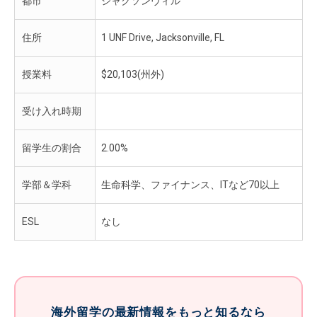
都市
ジャクソンヴィル
住所
1 UNF Drive, Jacksonville, FL
授業料
$20,103(州外)
受け入れ時期
留学生の割合
2.00%
学部＆学科
生命科学、ファイナンス、ITなど70以上
ESL
なし
海外留学の最新情報をもっと知るなら