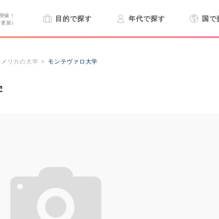
突破！
目的で探す
年代で探す
国で
日更新）
アメリカの大学
モンテヴァロ大学
学