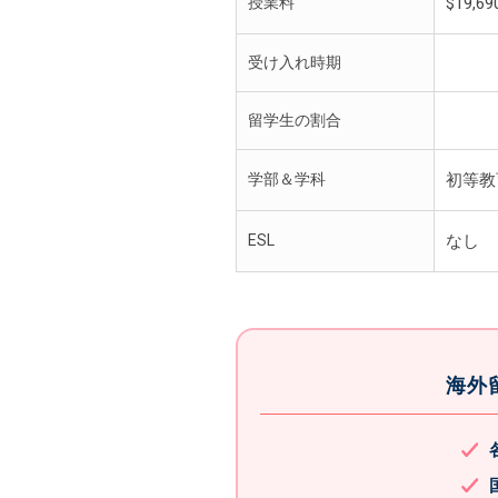
授業料
$19,6
受け入れ時期
留学生の割合
学部＆学科
初等教
ESL
なし
海外