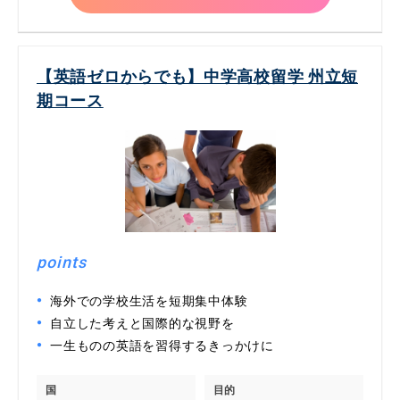
【英語ゼロからでも】中学高校留学 州立短
期コース
points
海外での学校生活を短期集中体験
自立した考えと国際的な視野を
一生ものの英語を習得するきっかけに
国
目的