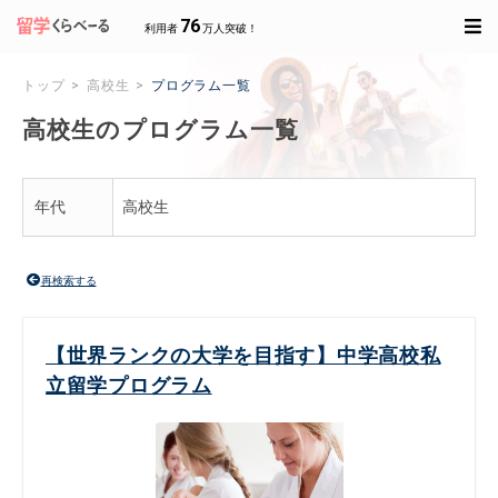
76
利用者
万人突破！
トップ
高校生
プログラム一覧
高校生のプログラム一覧
年代
高校生
再検索する
【世界ランクの大学を目指す】中学高校私
立留学プログラム