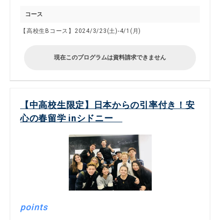
コース
【高校生Bコース】2024/3/23(土)-4/1(月)
現在このプログラムは資料請求できません
【中高校生限定】日本からの引率付き！安
心の春留学 inシドニー
points