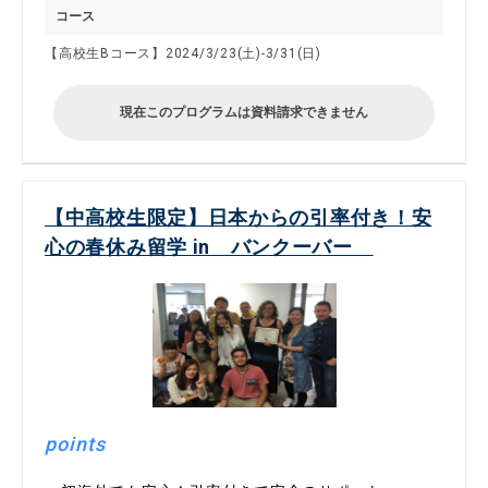
コース
【高校生Bコース】2024/3/23(土)-3/31(日)
現在このプログラムは資料請求できません
【中高校生限定】日本からの引率付き！安
心の春休み留学 in バンクーバー
points