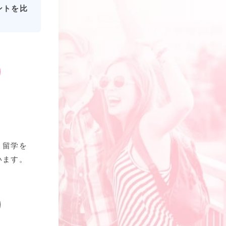
ントを比
、留学を
います。