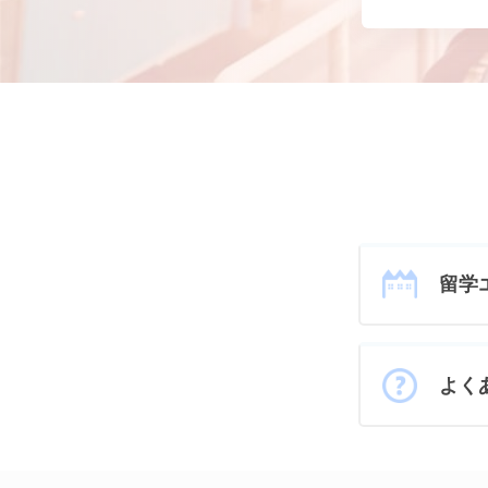
留学
よく