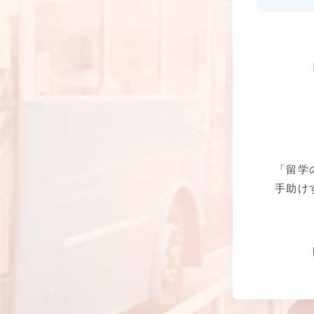
「留学
手助け