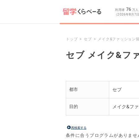
76
利用者
万人
（2026年8月7
トップ
セブ
メイク&ファッション
セブ メイク&フ
都市
セブ
目的
メイク&フ
再検索する
条件に合うプログラムがありませ