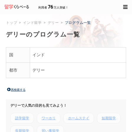
76
利用者
万人突破！
トップ
インド留学
デリー
プログラム一覧
デリーのプログラム一覧
国
インド
都市
デリー
再検索する
デリーで人気の目的も見てみよう！
語学留学
ワーホリ
ホームステイ
短期留学
長期留学
習い事留学