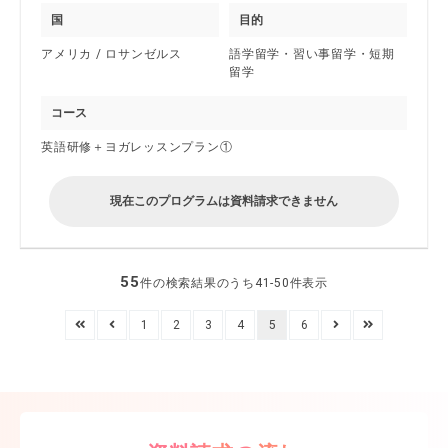
国
目的
アメリカ / ロサンゼルス
語学留学・習い事留学・短期
留学
コース
英語研修＋ヨガレッスンプラン①
現在このプログラムは資料請求できません
55
件の検索結果のうち41-50件表示
1
2
3
4
5
6