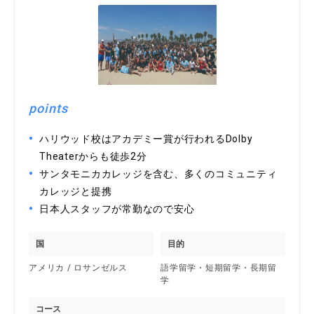
points
ハリウッド校はアカデミー賞が行われるDolby
Theaterからも徒歩2分
サンタモニカカレッジを含む、多くのコミュニティ
カレッジと提携
日本人スタッフが常勤なので安心
国
目的
アメリカ / ロサンゼルス
語学留学・短期留学・長期留
学
コース