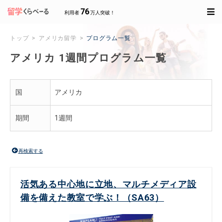
76
利用者
万人突破！
トップ
アメリカ留学
プログラム一覧
アメリカ 1週間プログラム一覧
国
アメリカ
期間
1週間
再検索する
活気ある中心地に立地、マルチメディア設
備を備えた教室で学ぶ！（SA63）