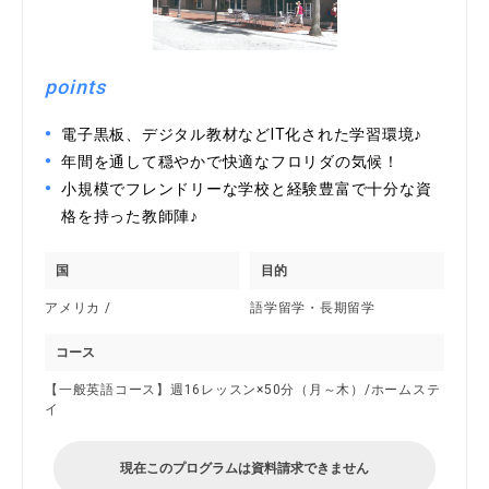
points
電子黒板、デジタル教材などIT化された学習環境♪
年間を通して穏やかで快適なフロリダの気候！
小規模でフレンドリーな学校と経験豊富で十分な資
格を持った教師陣♪
国
目的
アメリカ /
語学留学・長期留学
コース
【一般英語コース】週16レッスン×50分（月～木）/ホームステ
イ
現在このプログラムは資料請求できません