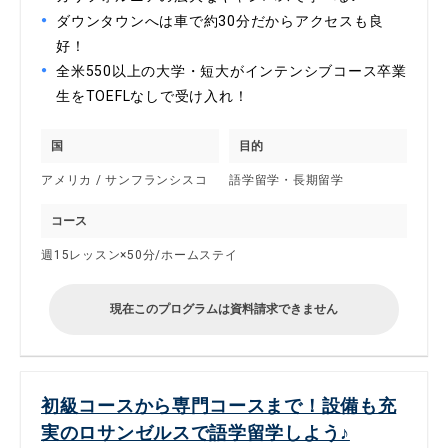
ダウンタウンへは車で約30分だからアクセスも良
好！
全米550以上の大学・短大がインテンシブコース卒業
生をTOEFLなしで受け入れ！
国
目的
アメリカ / サンフランシスコ
語学留学・長期留学
コース
週15レッスン×50分/ホームステイ
現在このプログラムは資料請求できません
初級コースから専門コースまで！設備も充
実のロサンゼルスで語学留学しよう♪