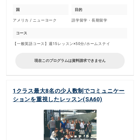
国
目的
アメリカ / ニューヨーク
語学留学・長期留学
コース
【一般英語コース】週15レッスン×50分/ホームステイ
現在このプログラムは資料請求できません
1クラス最大8名の少人数制でコミュニケー
ションを重視したレッスン(SA60)