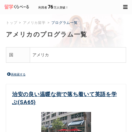
76
利用者
万人突破！
トップ
アメリカ留学
プログラム一覧
アメリカのプログラム一覧
国
アメリカ
再検索する
治安の良い温暖な街で落ち着いて英語を学
ぶ(SA65)