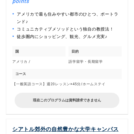
points
アメリカで最も住みやすい都市のひとつ、ポートラ
ンド♪
コミュニカティブメソッドという独自の教授法！
徒歩圏内にショッピング、観光、グルメ充実♪
国
目的
アメリカ /
語学留学・長期留学
コース
【一般英語コース】週20レッスン×45分/ホームステイ
現在このプログラムは資料請求できません
シアトル郊外の自然豊かな大学キャンパス