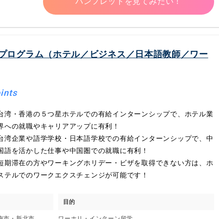
パンフレットを見てみたい！
プログラム（ホテル／ビジネス／日本語教師／ワー
ints
台湾・香港の５つ星ホテルでの有給インターンシップで、ホテル業
界への就職やキャリアアップに有利！
台湾企業や語学学校・日本語学校での有給インターンシップで、中
国語を活かした仕事や中国圏での就職に有利！
短期滞在の方やワーキングホリデー・ビザを取得できない方は、ホ
ステルでのワークエクスチェンジが可能です！
目的
台南市・新北市
ワーホリ・インターン留学