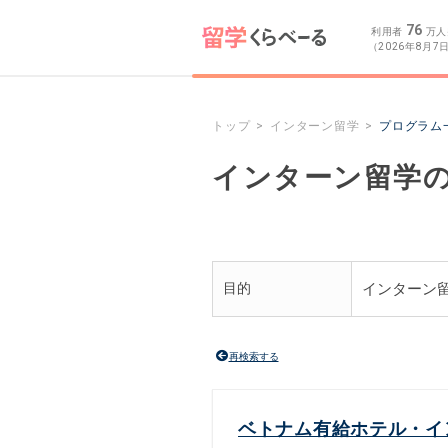
76
利用者
万人
（2026年8月7
トップ
インターン留学
プログラム
インターン留学
目的
インターン
再検索する
ベトナム有給ホテル・イ