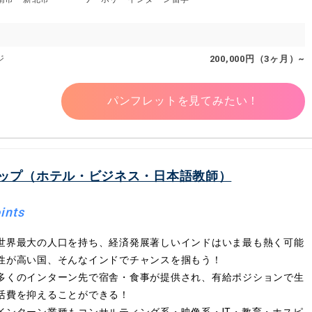
ジ
200,000円（3ヶ月）~
パンフレットを見てみたい！
ップ（ホテル・ビジネス・日本語教師）
ints
世界最大の人口を持ち、経済発展著しいインドはいま最も熱く可能
性が高い国、そんなインドでチャンスを掴もう！
多くのインターン先で宿舎・食事が提供され、有給ポジションで生
活費を抑えることができる！
インターン業種もコンサルティング系・映像系・IT・教育・ホスピ