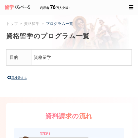
76
利用者
万人突破！
トップ
資格留学
プログラム一覧
資格留学のプログラム一覧
目的
資格留学
再検索する
資料請求の流れ