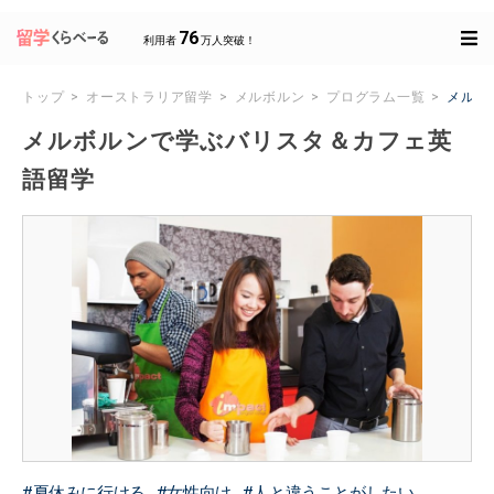
76
利用者
万人突破！
トップ
オーストラリア留学
メルボルン
プログラム一覧
メルボ
メルボルンで学ぶバリスタ＆カフェ英
語留学
夏休みに行ける
女性向け
人と違うことがしたい