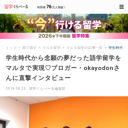
76
利用者
万人突破！
トップ
国で探す
マルタ留学
マルタ留学の記事一覧
学生時代か
学生時代から念願の夢だった語学留学を
マルタで実現♡ブロガー・okayodonさ
んに直撃インタビュー
2018.08.23
留学くらべーる編集部