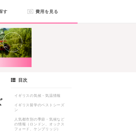
探す
費用を見る
目次
イギリスの気候・気温情報
ズ
イギリス留学のベストシーズ
ン
人気都市別の季節・気候など
の情報（ロンドン、オックス
フォード、ケンブリッジ）