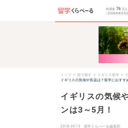
76
利用者
万人
（2026年8月5
トップ
国で探す
イギリス留学
イギリスの気候や気温は？留学におすすめ
イギリスの気候
ンは3～5月！
2018.09.13
留学くらべーる編集部