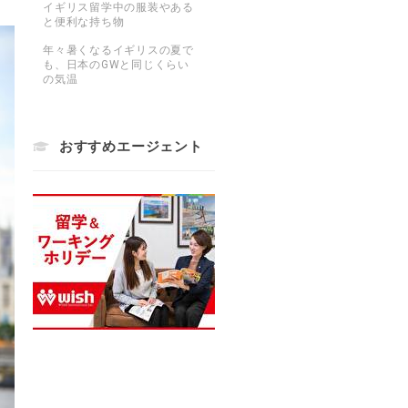
イギリス留学中の服装やある
と便利な持ち物
年々暑くなるイギリスの夏で
も、日本のGWと同じくらい
の気温
おすすめエージェント