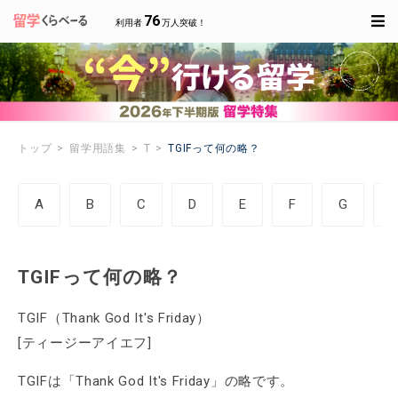
76
利用者
万人突破！
トップ
留学用語集
T
TGIFって何の略？
A
B
C
D
E
F
G
TGIFって何の略？
TGIF（Thank God It's Friday）
[ティージーアイエフ]
TGIFは「Thank God It's Friday」の略です。