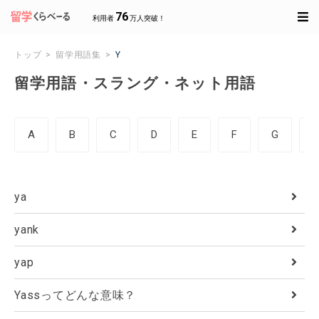
76
利用者
万人突破！
トップ
留学用語集
Y
留学用語・スラング・ネット用語
A
B
C
D
E
F
G
ya
yank
yap
Yassってどんな意味？