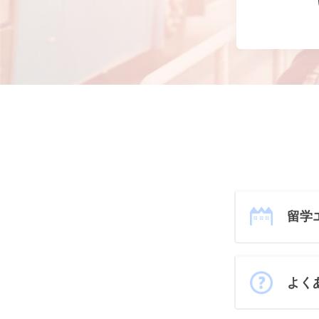
留学
よく