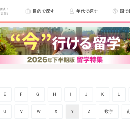
突破！
目的で探す
年代で探す
国で
日更新）
E
F
G
H
I
J
K
L
U
V
W
X
Y
Z
数字