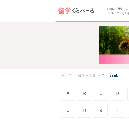
76
利用者
万人
（2026年8月6
トップ
留学用語集
Y
yank
A
B
C
D
Q
R
S
T