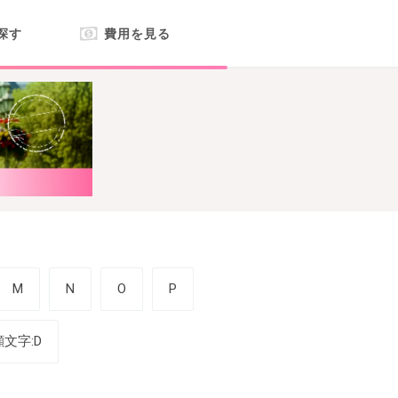
探す
費用を見る
M
N
O
P
顔文字:D