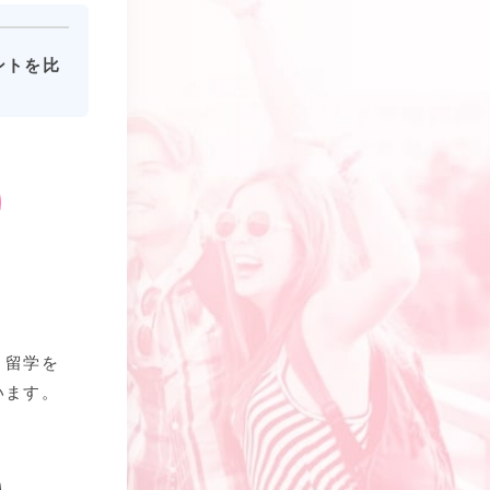
ントを比
、留学を
います。