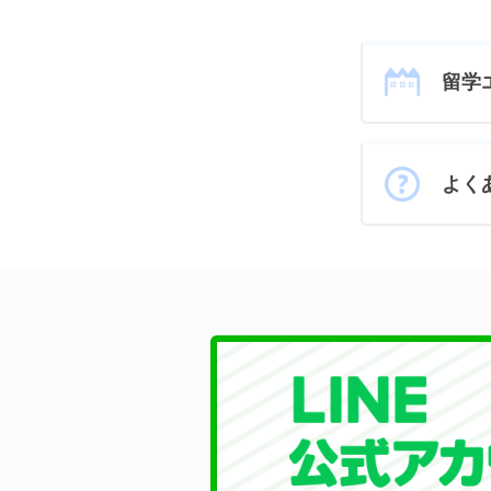
留学
よく