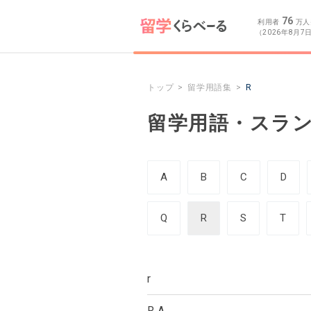
76
利用者
万人
（2026年8月7
トップ
留学用語集
R
留学用語・スラ
A
B
C
D
Q
R
S
T
r
R.A.