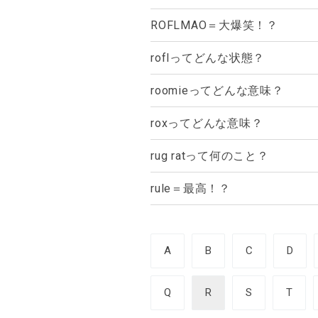
ROFLMAO＝大爆笑！？
roflってどんな状態？
roomieってどんな意味？
roxってどんな意味？
rug ratって何のこと？
rule＝最高！？
A
B
C
D
Q
R
S
T