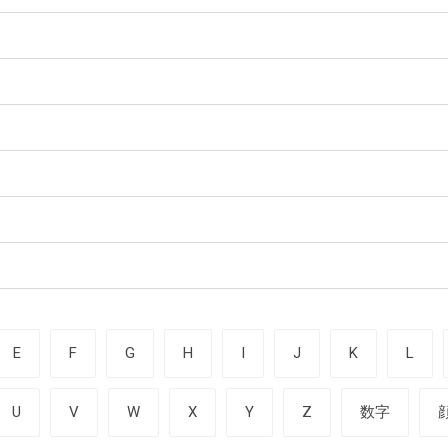
E
F
G
H
I
J
K
L
U
V
W
X
Y
Z
数字