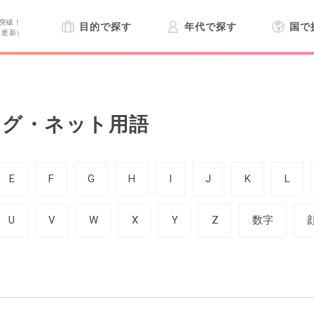
突破！
目的で探す
年代で探す
国で
日更新）
ング・ネット用語
E
F
G
H
I
J
K
L
U
V
W
X
Y
Z
数字