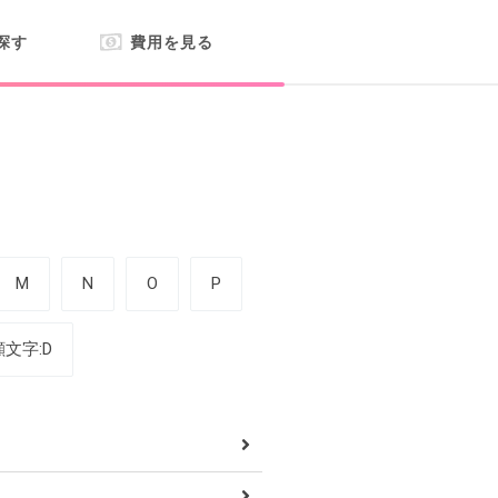
探す
費用を見る
M
N
O
P
顔文字:D