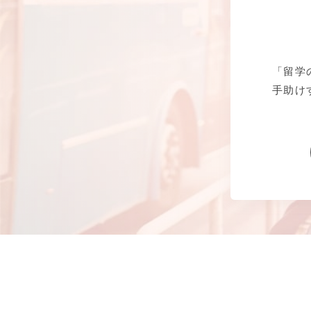
「留学
手助け