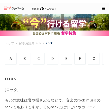
76
利用者
万人突破！
トップ
留学用語集
R
rock
A
B
C
D
E
F
G
rock
[ロック]
もとの意味は岩や揺さぶるなどで、音楽のrock musicの
rockでもありますが、そのrockにはすごいやカッコイ