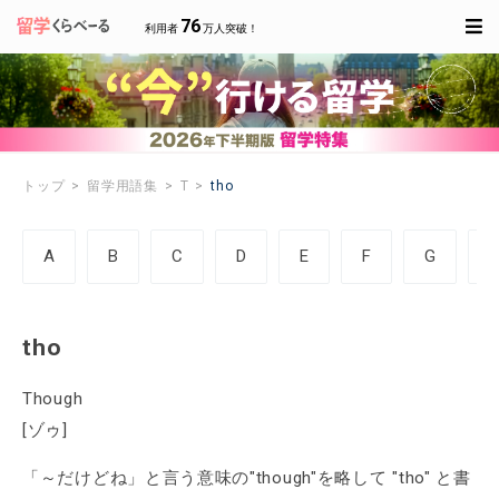
76
利用者
万人突破！
トップ
留学用語集
T
tho
A
B
C
D
E
F
G
tho
Though
[ゾゥ]
「～だけどね」と言う意味の"though"を略して "tho" と書