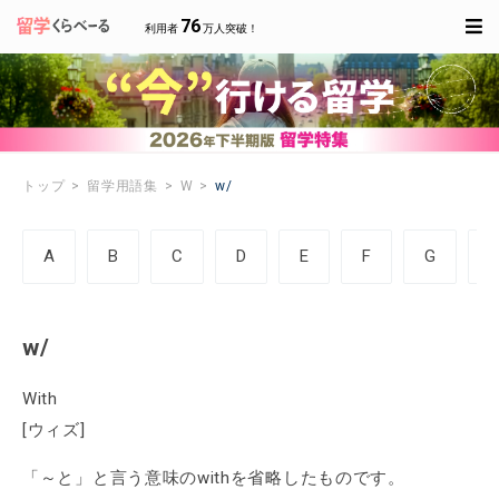
76
利用者
万人突破！
トップ
留学用語集
W
w/
A
B
C
D
E
F
G
w/
With
[ウィズ]
「～と」と言う意味のwithを省略したものです。