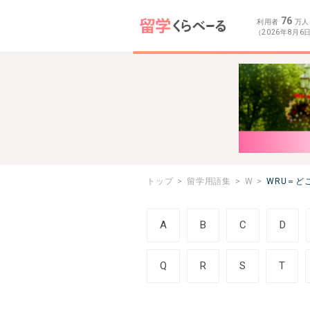
76
利用者
万人
（2026年8月6
トップ
留学用語集
W
WRU＝ど
A
B
C
D
Q
R
S
T