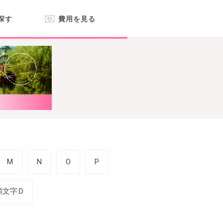
探す
費用を見る
M
N
O
P
顔文字:D