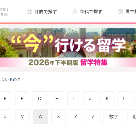
突破！
目的で探す
年代で探す
国で
日更新）
こにいるの？
E
F
G
H
I
J
K
L
U
V
W
X
Y
Z
数字