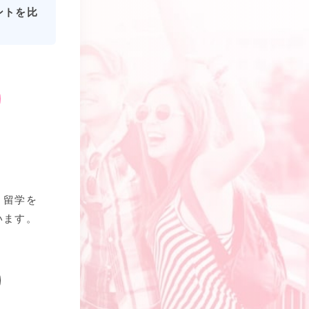
ントを比
、留学を
います。