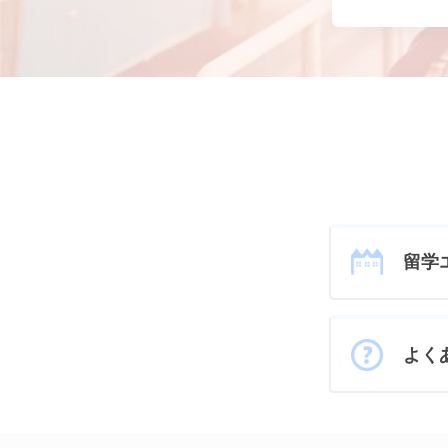
留学
よく