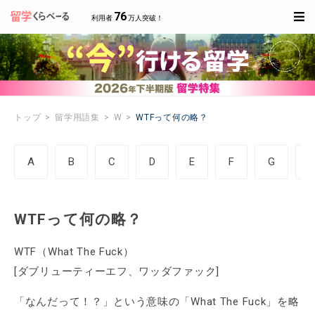
76
利用者
万人突破！
トップ
留学用語集
W
WTFって何の略？
A
B
C
D
E
F
G
WTFって何の略？
WTF（What The Fuck）
[ダブリューティーエフ、ワッダファック]
「なんだって！？」という意味の「What The Fuck」を略