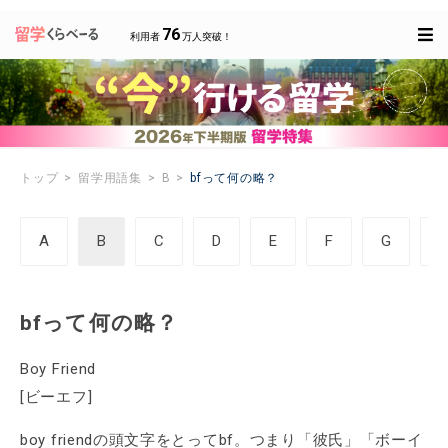
76
利用者
万人突破！
トップ
留学用語集
B
bfって何の略？
A
B
C
D
E
F
G
bfって何の略？
Boy Friend
[ビーエフ]
boy friendの頭文字をとってbf。つまり「彼氏」「ボーイ