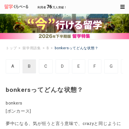
76
利用者
万人突破！
トップ
留学用語集
B
bonkersってどんな状態？
A
B
C
D
E
F
G
bonkersってどんな状態？
bonkers
[ボンカース]
夢中になる、気が狂うと言う意味で、crazyと同じように