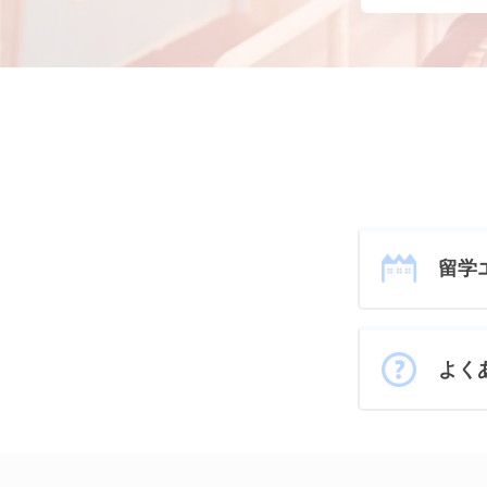
留学
よく