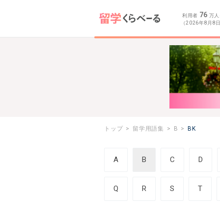
76
利用者
万人
（2026年8月8
トップ
留学用語集
B
BK
A
B
C
D
Q
R
S
T