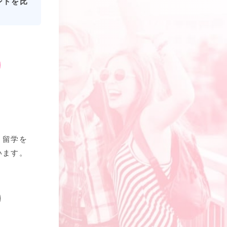
ントを比
、留学を
います。