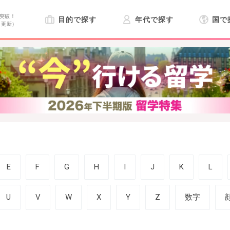
突破！
目的で探す
年代で探す
国で
日更新）
E
F
G
H
I
J
K
L
U
V
W
X
Y
Z
数字