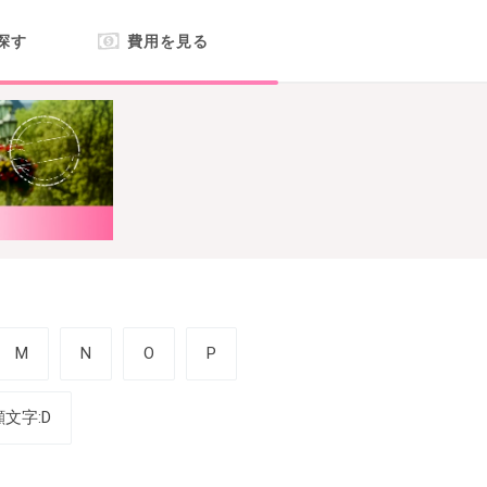
探す
費用を見る
M
N
O
P
顔文字:D