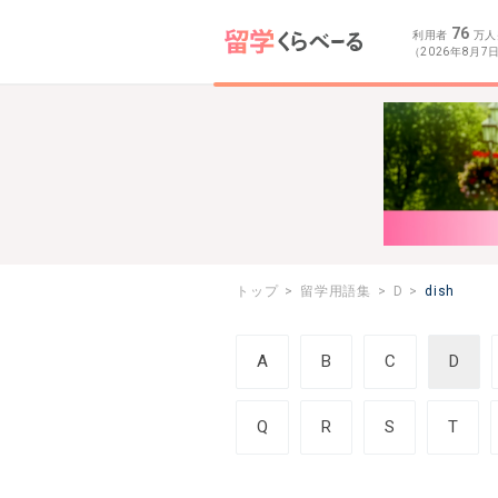
76
利用者
万人
（2026年8月7
トップ
留学用語集
D
dish
A
B
C
D
Q
R
S
T