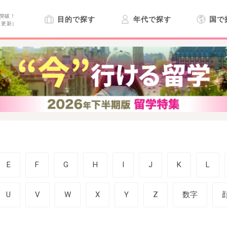
突破！
目的で探す
年代で探す
国で
日更新）
E
F
G
H
I
J
K
L
U
V
W
X
Y
Z
数字