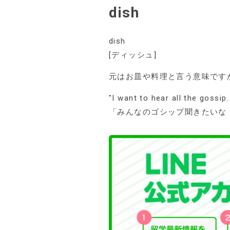
dish
dish
[ディッシュ]
元はお皿や料理と言う意味です
"I want to hear all the gossip.
「みんなのゴシップ聞きたいな