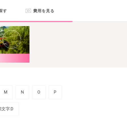
探す
費用を見る
M
N
O
P
顔文字:D