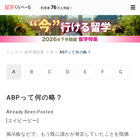
76
利用者
万人突破！
トップ
留学用語集
A
ABPって何の略？
A
B
C
D
E
F
G
ABPって何の略？
Already Been Posted
[エイビーピー]
掲示板などで、もう既に誰かが発言していたことを指摘