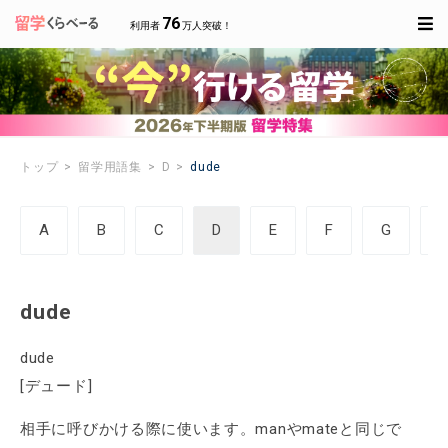
76
利用者
万人突破！
トップ
留学用語集
D
dude
A
B
C
D
E
F
G
dude
dude
[デュード]
相手に呼びかける際に使います。manやmateと同じで