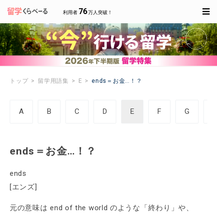
76
利用者
万人突破！
トップ
留学用語集
E
ends＝お金…！？
A
B
C
D
E
F
G
ends＝お金…！？
ends
[エンズ]
元の意味は end of the world のような「終わり」や、