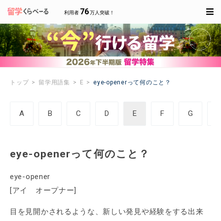
76
利用者
万人突破！
トップ
留学用語集
E
eye-openerって何のこと？
A
B
C
D
E
F
G
eye-openerって何のこと？
eye-opener
[アイ オープナー]
目を見開かされるような、新しい発見や経験をする出来