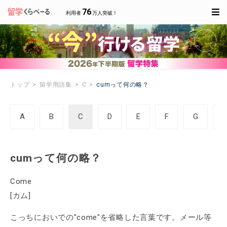
76
利用者
万人突破！
トップ
留学用語集
C
cumって何の略？
A
B
C
D
E
F
G
cumって何の略？
Come
[カム]
こっちにおいでの"come"を省略した言葉です。メール等