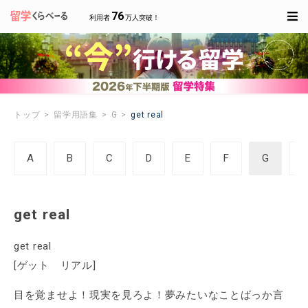
76
利用者
万人突破！
トップ
留学用語集
G
get real
A
B
C
D
E
F
G
get real
get real
[ゲット リアル]
目を覚ませよ！現実を見ろよ！夢みたいなことばっか言