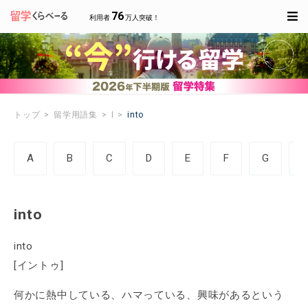
76
利用者
万人突破！
トップ
留学用語集
I
into
A
B
C
D
E
F
G
into
into
[イントゥ]
何かに熱中している、ハマっている、興味があるという