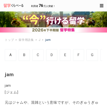
76
利用者
万人突破！
トップ
留学用語集
J
jam
A
B
C
D
E
F
G
jam
jam
[ジェム]
元はジャムや、混雑という意味ですが、そのぎゅうぎゅ